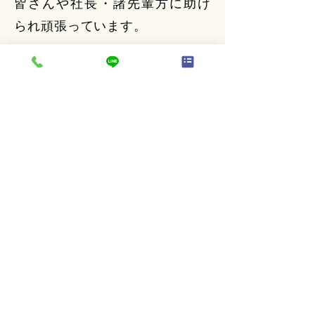
皆さんや社長・諸先輩方に助け
られ頑張っています。
入社希望者へのメッセージ
をお願いします。
熊本不動産ネットでは多種多様
な仕事があなたを待っていま
す。経験にマイナスなし！未経
験でもわからないことがあれば
社長筆頭に諸先輩方や専門家の
方々に気軽に聞ける社風です。
熊本不動産ネットでの仕事は深
い学びと皆さんの自信につなが