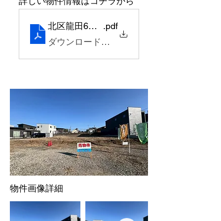
詳しい物件情報はコチラから
北区龍田6丁目（5区画）
.pdf
ダウンロード：PDF • 4.08MB
​物件画像詳細