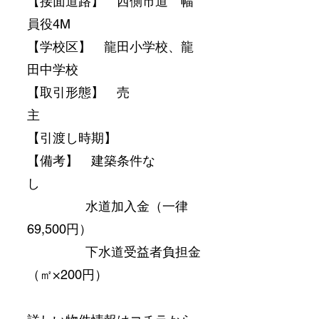
【接面道路】　西側市道　幅
員役4M
【学校区】　龍田小学校、龍
田中学校　　
【取引形態】　売
主　　　　　　　　
【引渡し時期】　
【備考】　建築条件な
し　　　
　　　　  水道加入金（一律　
69,500円）
　　　　  下水道受益者負担金
（㎡×200円）