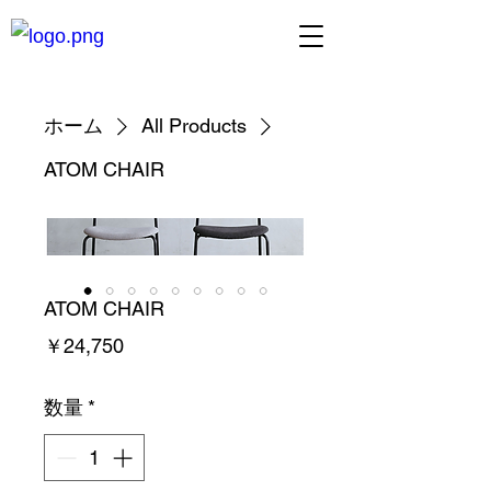
ホーム
All Products
ATOM CHAIR
ATOM CHAIR
価
￥24,750
格
数量
*