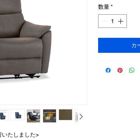
格
数量
*
カ
荷いたしました>