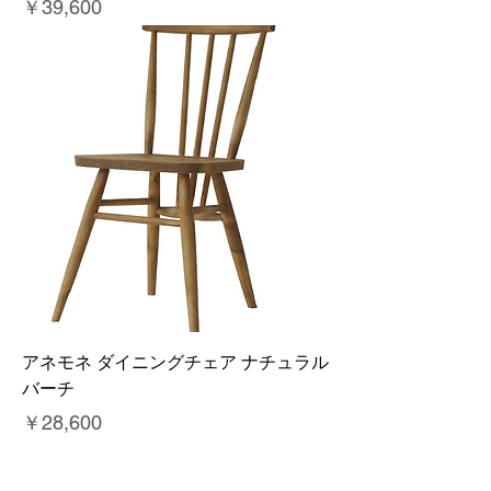
価格
￥39,600
アネモネ ダイニングチェア ナチュラル
バーチ
価格
￥28,600