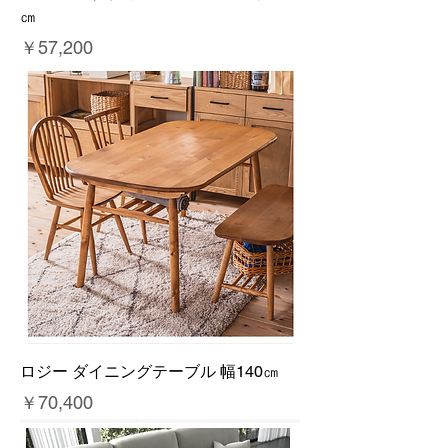
㎝
価格
￥57,200
ロジー ダイニングテーブル 幅140㎝
価格
￥70,400