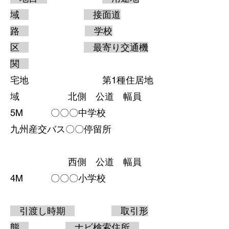
域
接面道
路
学校
区
最寄り交通機
関
宅地 第1種住居地
域 北側 公道 幅員
5M 〇〇〇中学校
九州産交バス〇〇停留所
西側 公道 幅員
4M 〇〇〇小学校
引渡し時期
取引形
態
ナビ検索住所