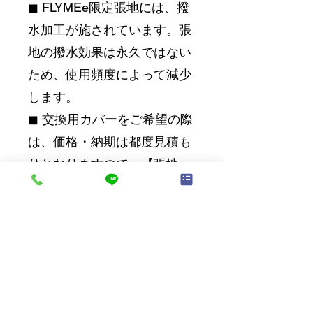
◼︎ FLYMEe限定張地には、撥
水加工が施されています。張
地の撥水効果は永久ではない
ため、使用頻度によって減少
します。
◼︎ 交換用カバーをご希望の際
は、価格・納期は都度見積も
りとなりますので、【張地
名】【数量】をご記載の上、
お問い合わせください。
※配送費無料
※価格は税込みになります。
※開梱設置・組立をご希望の