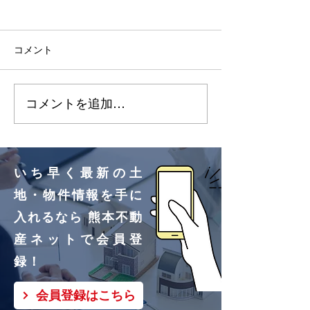
2026.7.3 明徳町（10区
2026.7.3 改
画）更新しました🌸
画）更新しました
コメント
明徳町②号地、③号地買
改寄町①号地買
付いただきました！ あり
きました！ あ
コメントを追加…
がとうございます🌸
ざいます🌸
いち早く最新の土
地・物件情報を手に
入れるなら 熊本不動
産ネットで会員登
録！
会員登録はこちら