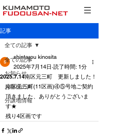
記事
全ての記事
shintarou kinosita
全ての記事
2025年7月14日
読了時間: 1分
お知らせ
2025.7.14南区元三町 更新しました！
南区元三町(11区画)④⑤号地ご契約
お客様の声
頂きました、ありがとうございま
分譲地情報
す★
残り4区画です