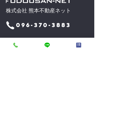
株式会社 熊本不動産ネット
096-370-3883
〒862-0960
熊本県熊本市東区下江津3丁目
15−2
メールアドレス
k2103net@kf-
net.com
ホーム
会員ページ
買いたい
オンライン相談
売りたい
お問い合せ
会社案内
プライバシーポ