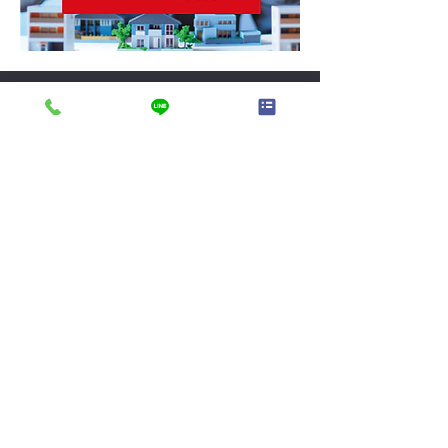
ン：フェザ
ー+スピニ
ングスポン
ジ+30㌔ソ
フト11㎝ 背
株式会社 熊本不動産ネット
クッショ
096-370-3883
ン：フェザ
ー+スピニ
〒862-0960
ングスポン
熊本県熊本市東区下江津3丁目
ジ 座面下構
15−2
造：ウェー
ビングベル
メールアドレス
k2103net@kf-
ト
net.com