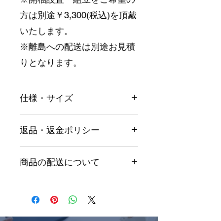
方は別途￥3,300(税込)を頂戴
いたします。
※離島への配送は別途お見積
りとなります。
仕様・サイズ
返品・返金ポリシー
商品サイズ
幅200.0 × 
奥行84.0 × 
商品の返品・交換は、その事
商品の配送について
高さ77.0cm
由によって対象となる期間や
対象内容が異なります。
ご注文日より10営業日以内
座面高
42.0cm
初期不良による返品・交換
（土日祝は除く）に出荷いた
商品の受け取りや開封の状態
します。
色
PLT112ﾖｰﾛ