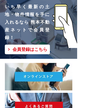
を問わず、出荷直前、出荷後
※繁忙期などご注文が殺到し
ﾋﾟｱﾝGY
いち早く最新の土
のお客様のご都合による商品
た場合、出荷までにお時間を
地・物件情報を手に
材質
ﾌｧﾌﾞﾘｯｸ/鉄/
の返品・交換は一切承ってお
頂戴する可能性がございま
入れるなら 熊本不動
ｱｯｼｭ材
りません。
す。
産ネットで会員登
※「直送商品」はメーカーか
録！
塗装
ラッカー塗
ら出荷するため、出荷までに
装
会員登録はこちら
更に日数を頂戴する場合がご
原産国
中国
ざいます。
商品重量
47.00kg
※あくまで最短納期目安とな
ります。年末年始・ＧＷ・夏
一般家庭用
1年
季休暇等によりましては、異
保証期間
なる場合がございます。
内部構造
座クッショ