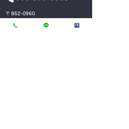
〒862-0960
熊本県熊本市東区下江津3丁目
15−2
メールアドレス
k2103net@kf-
net.com
ホーム
会員ページ
買いたい
オンライン相談
売りたい
お問い合せ
会社案内
プライバシーポ
代表あいさつ
リシー
事業案内
会員登録