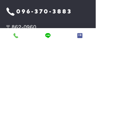
096-370-3883
〒862-0960
熊本県熊本市東区下江津3丁目
15−2
メールアドレス
k2103net@kf-
net.com
ホーム
会員ページ
買いたい
オンライン相談
売りたい
お問い合せ
会社案内
プライバシーポ
代表あいさつ
リシー