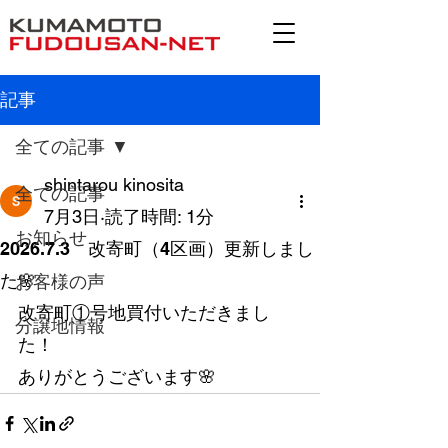
記事
全ての記事
shintarou kinosita
全ての記事
7月3日
読了時間: 1分
お知らせ
2026.7.3 改寄町（4区画）更新しまし
た🌸
お客様の声
改寄町①号地買付いただきまし
分譲地情報
た！
ありがとうございます🌸