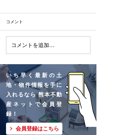
2026.7.3 明徳町（10区
2026.6.2 菊
画）更新しました🌸
期（16区画）更
コメント
た🌸
明徳町②号地、③号地買
菊陽町久保田1
付いただきました！ あり
付いただきまし
コメントを追加…
がとうございます🌸
がとうございます
いち早く最新の土
地・物件情報を手に
入れるなら 熊本不動
産ネットで会員登
録！
会員登録はこちら