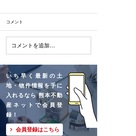
2026.7.3 明徳町（10区
2026.7.3 改
画）更新しました🌸
画）更新しました
コメント
明徳町②号地、③号地買
改寄町①号地買
付いただきました！ あり
きました！ あ
コメントを追加…
がとうございます🌸
ざいます🌸
いち早く最新の土
地・物件情報を手に
入れるなら 熊本不動
産ネットで会員登
録！
会員登録はこちら