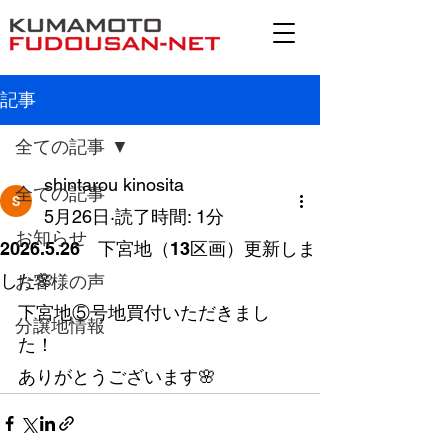
記事
全ての記事
shintarou kinosita
全ての記事
5月26日
読了時間: 1分
お知らせ
2026.5.26 下宮地（13区画）更新しま
した🌸
お客様の声
下宮地⑤号地買付いただきまし
分譲地情報
た！
ありがとうございます🌸