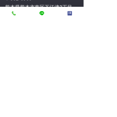
熊本県熊本市東区下江津3丁目
15−2
メールアドレス
k2103net@kf-
net.com
ホーム
会員ページ
買いたい
オンライン相談
売りたい
お問い合せ
会社案内
プライバシーポ
代表あいさつ
リシー
事業案内
会員登録
SDGsの取組
採用情報
み
​特定商取引法に