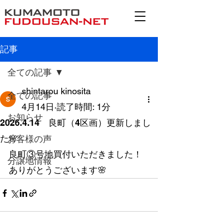
記事
全ての記事
shintarou kinosita
全ての記事
4月14日
読了時間: 1分
お知らせ
2026.4.14 良町（4区画）更新しまし
た🌸
お客様の声
良町③号地買付いただきました！
分譲地情報
ありがとうございます🌸