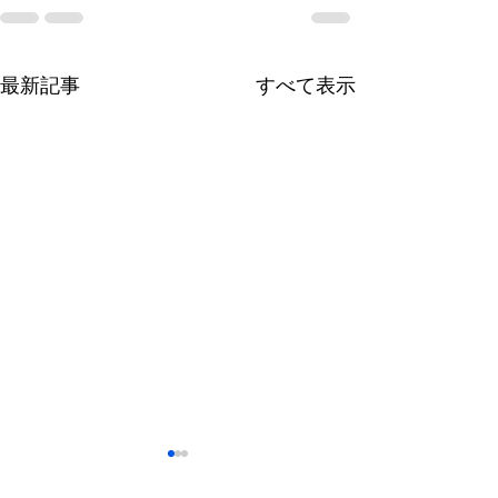
最新記事
すべて表示
2026.7.3 明徳町（10区
2026.7.3 改