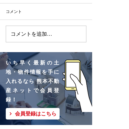
画）更新しました🌸
画）更新しました
コメント
明徳町②号地、③号地買
改寄町①号地買
付いただきました！ あり
きました！ あ
コメントを追加…
がとうございます🌸
ざいます🌸
いち早く最新の土
地・物件情報を手に
入れるなら 熊本不動
産ネットで会員登
録！
会員登録はこちら