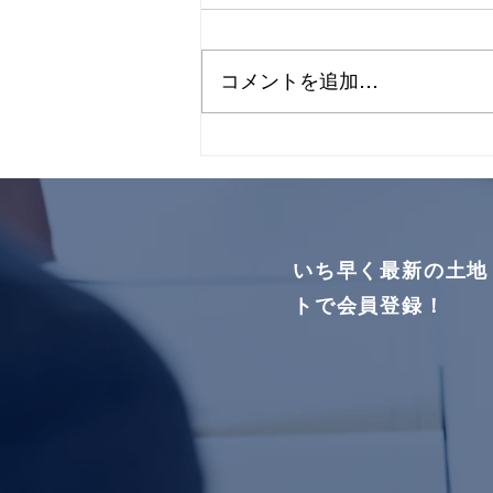
（16区画）更新しました🌸
菊陽町久保田1期⑧号地買付
コメントを追加…
いただきました！ ありがとう
ございます🌸
いち早く最新の土地
トで会員登録！