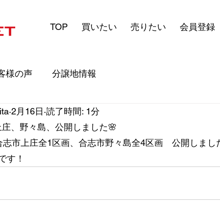
TOP
買いたい
売りたい
会員登録
客様の声
分譲地情報
ita
2月16日
読了時間: 1分
町、上庄、野々島、公開しました🌸
合志市上庄全1区画、合志市野々島全4区画　公開しまし
です！