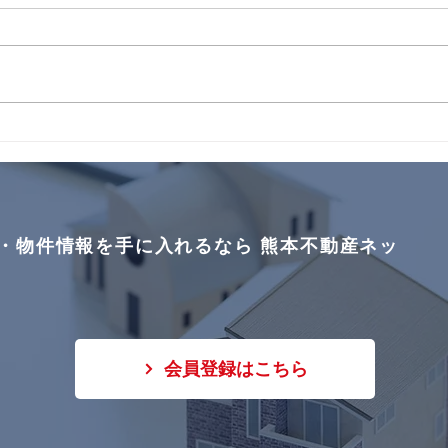
更新しました🌸
更新
明徳町②号地、③号地買付い
改寄
ただきました！ ありがとうご
した
ざいます🌸
🌸
・物件情報を手に入れるなら 熊本不動産ネッ
会員登録はこちら