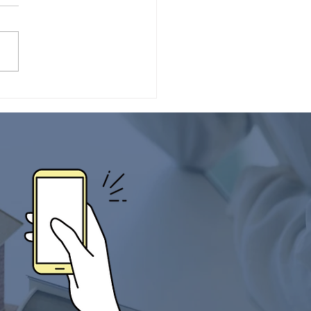
しました🌸
町①号地買付いただきま
！ ありがとうございます