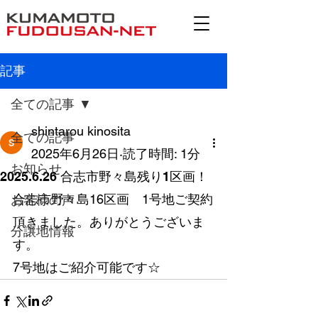
記事
全ての記事
shintarou kinosita
全ての記事
2025年6月26日
読了時間: 1分
お知らせ
2025.6.26 合志市野々島残り1区画！
合志市野々島16区画　1号地ご契約
お客様の声
頂きました。ありがとうございま
分譲地情報
す。
7号地はご紹介可能です☆