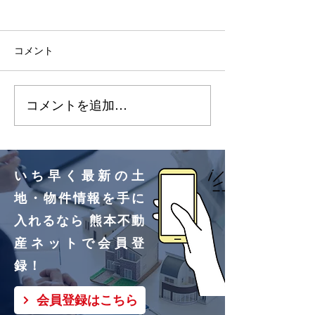
2026.7.3 明徳町（10区
2026.7.3 改
画）更新しました🌸
画）更新しました
コメント
明徳町②号地、③号地買
改寄町①号地買
付いただきました！ あり
きました！ あ
コメントを追加…
がとうございます🌸
ざいます🌸
いち早く最新の土
地・物件情報を手に
入れるなら 熊本不動
産ネットで会員登
録！
会員登録はこちら