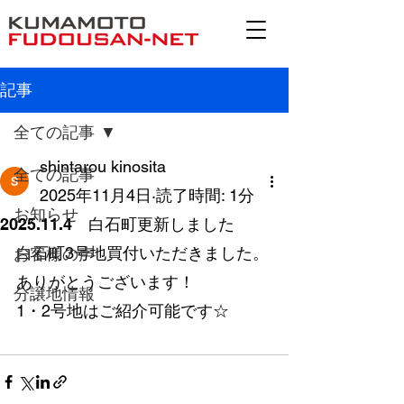
記事
全ての記事
shintarou kinosita
全ての記事
2025年11月4日
読了時間: 1分
お知らせ
2025.11.4 白石町更新しました
白石町3号地買付いただきました。
お客様の声
ありがとうございます！
分譲地情報
1・2号地はご紹介可能です☆