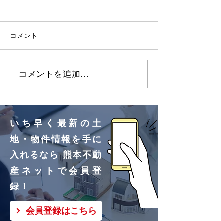
2026.7.3 明徳町（10区
2026.7.3 改
画）更新しました🌸
画）更新しました
コメント
明徳町②号地、③号地買
改寄町①号地買
付いただきました！ あり
きました！ あ
コメントを追加…
がとうございます🌸
ざいます🌸
いち早く最新の土
地・物件情報を手に
入れるなら 熊本不動
産ネットで会員登
録！
会員登録はこちら