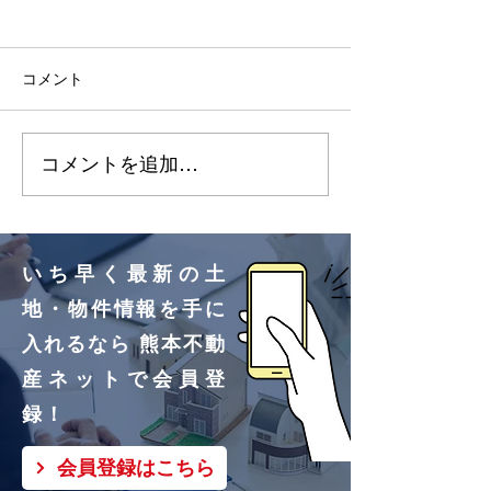
2026.7.3 明徳町（10区
2026.7.3 改
画）更新しました🌸
画）更新しました
コメント
明徳町②号地、③号地買
改寄町①号地買
付いただきました！ あり
きました！ あ
コメントを追加…
がとうございます🌸
ざいます🌸
いち早く最新の土
地・物件情報を手に
入れるなら 熊本不動
産ネットで会員登
録！
会員登録はこちら