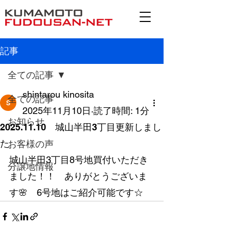
記事
全ての記事
shintarou kinosita
全ての記事
2025年11月10日
読了時間: 1分
お知らせ
2025.11.10 城山半田3丁目更新しまし
た
お客様の声
城山半田3丁目8号地買付いただき
分譲地情報
ました！！　ありがとうございま
す🌸　6号地はご紹介可能です☆